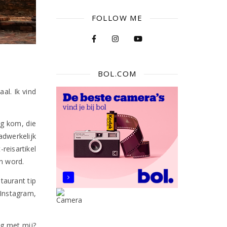
FOLLOW ME
BOL.COM
al. Ik vind
ag kom, die
adwerkelijk
reisartikel
an word.
taurant tip
Instagram,
g met mij?