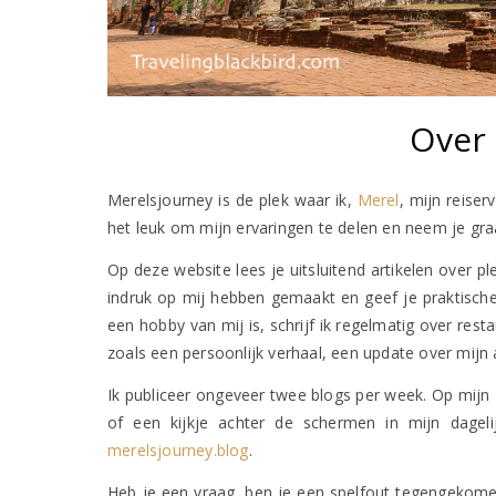
Over 
Merelsjourney is de plek waar ik,
Merel
, mijn reiser
het leuk om mijn ervaringen te delen en neem je gra
Op deze website lees je uitsluitend artikelen over p
indruk op mij hebben gemaakt en geef je praktische
een hobby van mij is, schrijf ik regelmatig over resta
zoals een persoonlijk verhaal, een update over mijn 
Ik publiceer ongeveer twee blogs per week. Op mijn 
of een kijkje achter de schermen in mijn dageli
merelsjourney.blog
.
Heb je een vraag, ben je een spelfout tegengekom