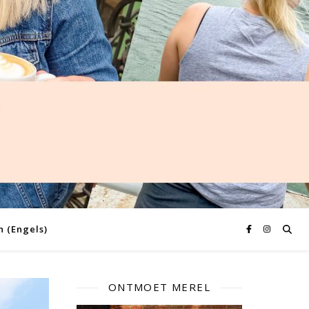
h
(
Engels
)
ONTMOET MEREL