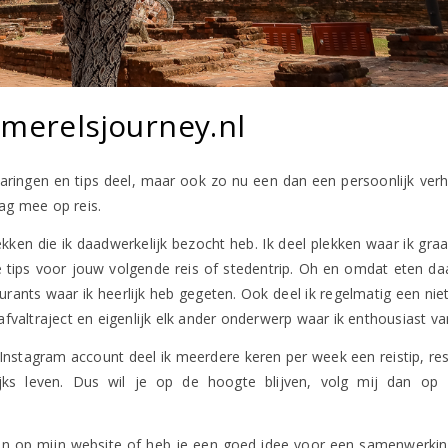
merelsjourney.nl
varingen en tips deel, maar ook zo nu een dan een persoonlijk verha
ag mee op reis.
lekken die ik daadwerkelijk bezocht heb. Ik deel plekken waar ik gra
 tips voor jouw volgende reis of stedentrip. Oh en omdat eten da
urants waar ik heerlijk heb gegeten. Ook deel ik regelmatig een niet-
afvaltraject en eigenlijk elk ander onderwerp waar ik enthousiast v
Instagram account deel ik meerdere keren per week een reistip, res
jks leven. Dus wil je op de hoogte blijven, volg mij dan op 
en op mijn website of heb je een goed idee voor een samenwerkin