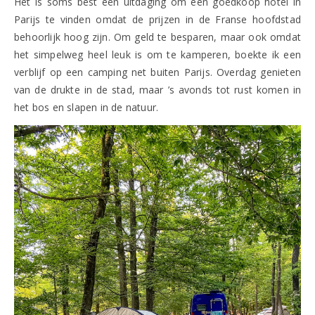
Het is soms best een uitdaging om een goedkoop hotel in
Parijs te vinden omdat de prijzen in de Franse hoofdstad
behoorlijk hoog zijn. Om geld te besparen, maar ook omdat
het simpelweg heel leuk is om te kamperen, boekte ik een
verblijf op een camping net buiten Parijs. Overdag genieten
van de drukte in de stad, maar ’s avonds tot rust komen in
het bos en slapen in de natuur.