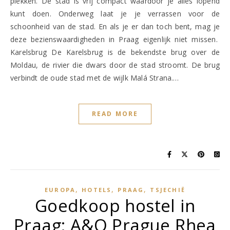
plekken. De stad is vrij compact waardoor je alles lopend
kunt doen. Onderweg laat je je verrassen voor de
schoonheid van de stad. En als je er dan toch bent, mag je
deze bezienswaardigheden in Praag eigenlijk niet missen.
Karelsbrug De Karelsbrug is de bekendste brug over de
Moldau, de rivier die dwars door de stad stroomt. De brug
verbindt de oude stad met de wijlk Malá Strana.…
READ MORE
,
,
,
EUROPA
HOTELS
PRAAG
TSJECHIË
Goedkoop hostel in
Praag: A&O Prague Rhea