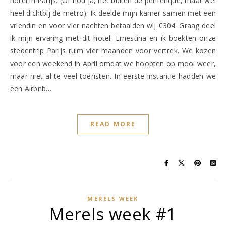
hotel in Parijs. (Of nou ja, net buiten de periferique, maar wel
heel dichtbij de metro). Ik deelde mijn kamer samen met een
vriendin en voor vier nachten betaalden wij €304. Graag deel
ik mijn ervaring met dit hotel. Ernestina en ik boekten onze
stedentrip Parijs ruim vier maanden voor vertrek. We kozen
voor een weekend in April omdat we hoopten op mooi weer,
maar niet al te veel toeristen. In eerste instantie hadden we
een Airbnb…
READ MORE
MERELS WEEK
Merels week #1