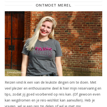
ONTMOET MEREL
Reizen vind ik een van de leukste dingen om te doen. Met
veel plezier en enthousiasme deel ik hier mijn reiservaring en
tips, zodat jij goed voorbereid op reis kan. (Of gewoon even
kan wegdromen en je reis-wishlist kan aanvullen). Heb je
vragen, wil je een reis tip delen of wil je met mij