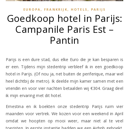
,
,
,
EUROPA
FRANKRIJK
HOTELS
PARIJS
Goedkoop hotel in Parijs:
Campanile Paris Est –
Pantin
Parijs is een dure stad, dus elke Euro die je kan besparen is
er een. Tijdens mijn stedentrip verbleef ik in een goedkoop
hotel in Parijs. (Of nou ja, net buiten de periferique, maar wel
heel dichtbij de metro). Ik deelde mijn kamer samen met een
vriendin en voor vier nachten betaalden wij €304. Graag deel
ik mijn ervaring met dit hotel.
Ernestina en ik boekten onze stedentrip Parijs ruim vier
maanden voor vertrek. We kozen voor een weekend in April
omdat we hoopten op mooi weer, maar niet al te veel
toeristen. In eerste instantie hadden we een Airbnb geboekt,